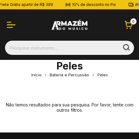
 Grátis apartir de R$ 399
10% de desconto no Pix
Até 10x
0
Peles
Início
Bateria e Percussão
Peles
Não temos resultados para sua pesquisa. Por favor, tente com
outros filtros.