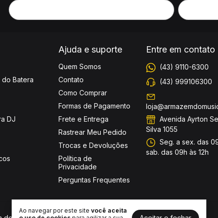
Ajuda e suporte
Entre em contato
Quem Somos
(43) 9110-6300
 do Batera
Contato
(43) 999106300
Como Comprar
Formas de Pagamento
loja@armazemdomusic
Avenida Ayrton S
ra DJ
Frete e Entrega
Silva 1055
Rastrear Meu Pedido
Seg. a sex. das 09
Trocas e Devoluções
sab. das 09h às 12h
cos
Política de
Privacidade
Perguntas Frequentes
Ao navegar por este site
você aceita
Aceitar e fechar
 do Músico Instrumentos Musicais
o uso de cookies
para agilizar a sua