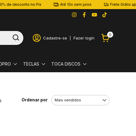
% de desconto no Pix
Até 10x sem juros
Frete Grátis apa
0
Cadastre-se
|
Fazer login
OPRO
TECLAS
TOCA DISCOS
Ordenar por
s