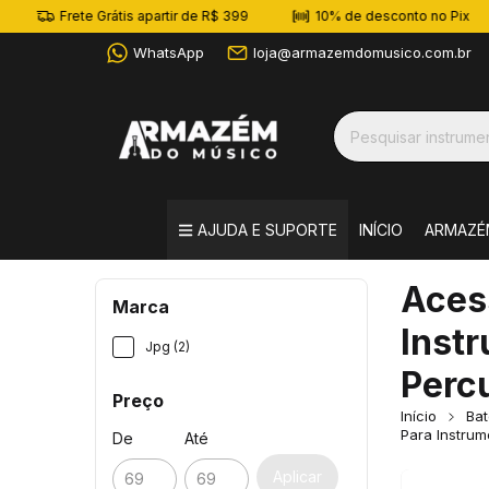
Frete Grátis apartir de R$ 399
10% de desconto no Pix
WhatsApp
loja@armazemdomusico.com.br
AJUDA E SUPORTE
INÍCIO
ARMAZÉ
Aces
Marca
Inst
Jpg (2)
Perc
Preço
Início
Bat
Para Instru
De
Até
Aplicar