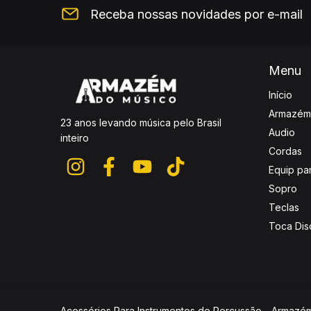
Receba nossas novidades por e-mail
Menu
Início
Armazém
23 anos levando música pelo Brasil
Audio
inteiro
Cordas
Equip pa
Sopro
Teclas
Toca Dis
Acessórios Para Instrumentos de Percussão
- Armazém