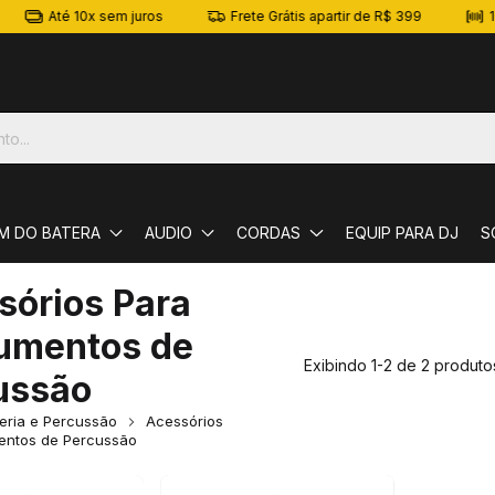
Até 10x sem juros
Frete Grátis apartir de R$ 399
10
M DO BATERA
AUDIO
CORDAS
EQUIP PARA DJ
S
sórios Para
rumentos de
Exibindo 1-2 de 2 produto
ussão
eria e Percussão
Acessórios
mentos de Percussão