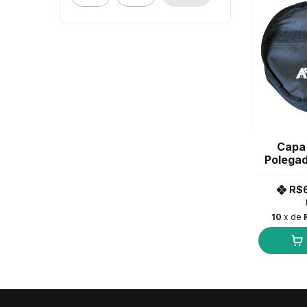
Capa 
Polegad
R$
10
x de