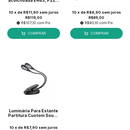
acolchoada E483, P222,
X800, X3000, X5000,
SX600 Preto
10
x de
R$11,90
sem juros
10
x de
R$8,90
sem juros
R$119,00
R$89,00
R$107,10
com
Pix
R$80,10
com
Pix
COMPRAR
COMPRAR
Luminária Para Estante
Partitura Custom Sound
CSL 4 Preto
10
x de
R$7,90
sem juros