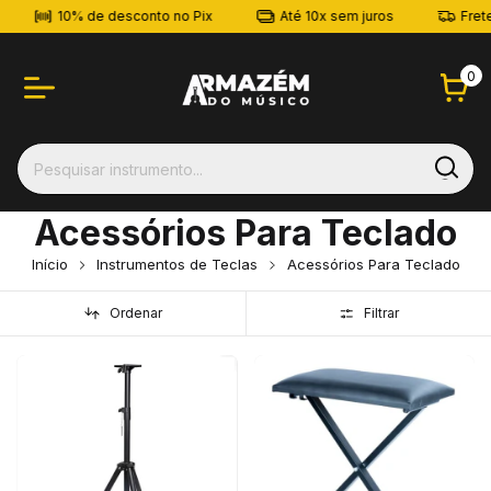
10% de desconto no Pix
Até 10x sem juros
Frete Grát
0
Acessórios Para Teclado
Início
Instrumentos de Teclas
Acessórios Para Teclado
Ordenar
Filtrar