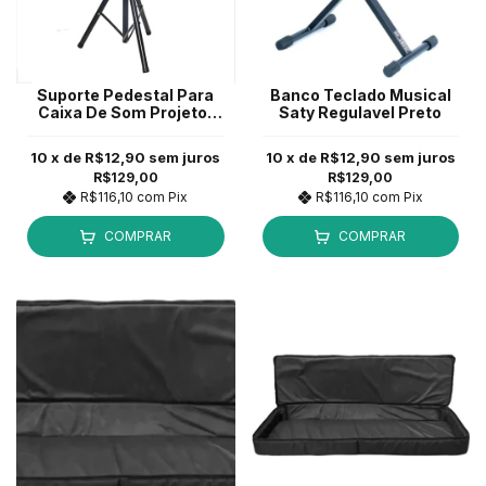
Suporte Pedestal Para
Banco Teclado Musical
Caixa De Som Projetor
Saty Regulavel Preto
Mxt Cxp-202 *
10
x de
R$12,90
sem juros
10
x de
R$12,90
sem juros
R$129,00
R$129,00
R$116,10
com
Pix
R$116,10
com
Pix
COMPRAR
COMPRAR