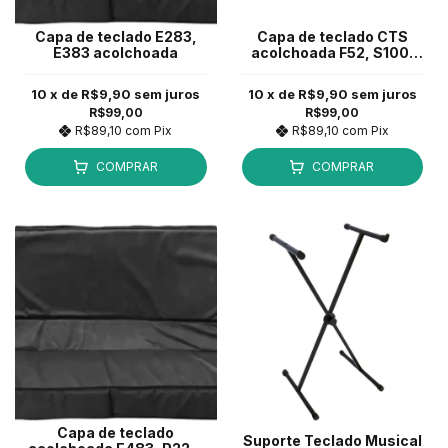
Capa de teclado E283,
Capa de teclado CTS
E383 acolchoada
acolchoada F52, S100,
S200, S300, CT-S1
10
x de
R$9,90
sem juros
10
x de
R$9,90
sem juros
R$99,00
R$99,00
R$89,10
com
Pix
R$89,10
com
Pix
COMPRAR
COMPRAR
Capa de teclado
Suporte Teclado Musical