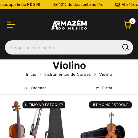
átis apartir de R$ 399
10% de desconto no Pix
Até 10x s
0
Violino
Início
Instrumentos de Cordas
Violino
Ordenar
Filtrar
ÚLTIMO NO ESTOQUE!
ÚLTIMO NO ESTOQUE!