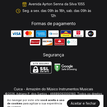
Avenida Ayrton Senna da Silva 1055
Seg. a sex. das 09h às 18h, sab. das 09h às
12h
Formas de pagamento
Segurança
Cuica
- Armazém do Músico Instrumentos Musicais
©2026. Adriano P. dos Santos - 46689092000160. Todos os direitos
reservados.
Ao navegar por este site
você aceita o uso
Aceitar e fechar
de cookies
para agilizar a sua experiência
de compra.