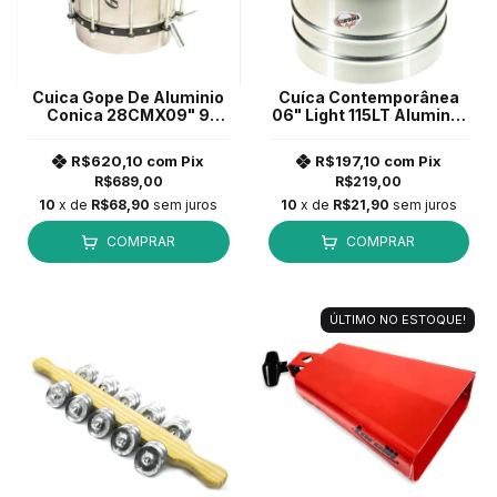
Cuica Gope De Aluminio
Cuíca Contemporânea
Conica 28CMX09" 9
06" Light 115LT Aluminio
Ainações BAL2809CC *
Pele Couro
R$620,10
com
Pix
R$197,10
com
Pix
R$689,00
R$219,00
10
x de
R$68,90
sem juros
10
x de
R$21,90
sem juros
COMPRAR
COMPRAR
ÚLTIMO NO ESTOQUE!