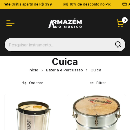
Frete Grátis apartir de R$ 399
10% de desconto no Pix
At
0
Cuica
Início
Bateria e Percussão
Cuica
Ordenar
Filtrar