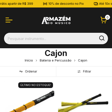
átis apartir de R$ 399
10% de desconto no Pix
Até 10x s
0
Cajon
Início
Bateria e Percussão
Cajon
Ordenar
Filtrar
ÚLTIMO NO ESTOQUE!