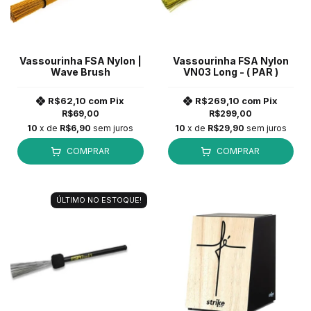
Vassourinha FSA Nylon |
Vassourinha FSA Nylon
Wave Brush
VN03 Long - ( PAR )
R$62,10
com
Pix
R$269,10
com
Pix
R$69,00
R$299,00
10
x de
R$6,90
sem juros
10
x de
R$29,90
sem juros
COMPRAR
COMPRAR
ÚLTIMO NO ESTOQUE!