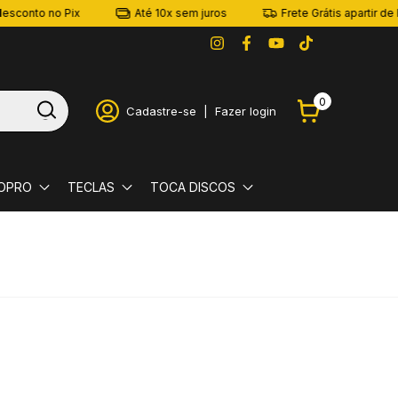
 no Pix
Até 10x sem juros
Frete Grátis apartir de R$ 399
0
Cadastre-se
|
Fazer login
OPRO
TECLAS
TOCA DISCOS