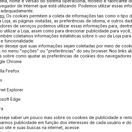
tela, nome e versão do sistema operacional, modelo e fabricante do 
egador de Internet que está utilizando. Podemos utilizar essas in
e adequadamente.
es:
Os cookies permitem a coleta de informações tais como o tipo 
 Loja, as páginas visitadas, as preferências de idioma, e outros d
dores de serviços podemos utilizar essas informações para, dentre
o utilizar a Loja, assim como para direcionar publicidade para voc
ambém coletamos informações estatísticas sobre o uso da Loja par
e funcionalidade.
o deseje que suas informações sejam coletadas por meio de cooki
 no menu "opções" ou "preferências" do seu browser. Nos links a
s sobre como ajustar as preferências de cookies dos navegadores 
gle Chrome
lla Firefox
ri
rnet Explorer
osoft Edge
ra
seje saber um pouco mais sobre os cookies de publicidade e rema
narmos publicidade em função dos interesses de cada usuário e do 
o site e suas buscas na internet, acesse: