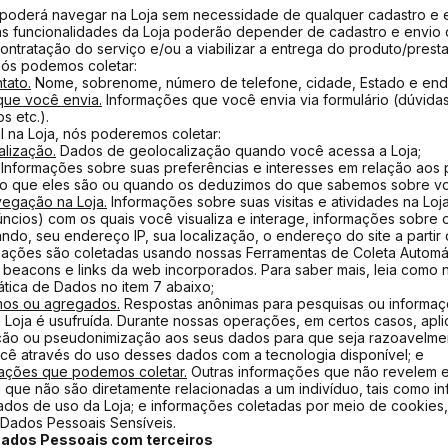
 poderá navegar na Loja sem necessidade de qualquer cadastro e 
as funcionalidades da Loja poderão depender de cadastro e envi
ontratação do serviço e/ou a viabilizar a entrega do produto/prest
nós podemos coletar:
tato.
Nome, sobrenome, número de telefone, cidade, Estado e ende
que você envia.
Informações que você envia via formulário (dúvida
os etc.).
 na Loja, nós poderemos coletar:
lização.
Dados de geolocalização quando você acessa a Loja;
Informações sobre suas preferências e interesses em relação aos
 o que eles são ou quando os deduzimos do que sabemos sobre vo
egação na Loja.
Informações sobre suas visitas e atividades na Loj
ncios) com os quais você visualiza e interage, informações sobre 
ndo, seu endereço IP, sua localização, o endereço do site a parti
mações são coletadas usando nossas Ferramentas de Coleta Automá
 beacons e links da web incorporados. Para saber mais, leia como
tica de Dados no item 7 abaixo;
os ou agregados.
Respostas anônimas para pesquisas ou informa
 Loja é usufruída. Durante nossas operações, em certos casos, ap
ação ou pseudonimização aos seus dados para que seja razoavelme
ocê através do uso desses dados com a tecnologia disponível; e
mações que podemos coletar.
Outras informações que não revelem e
 que não são diretamente relacionadas a um indivíduo, tais como 
dados de uso da Loja; e informações coletadas por meio de cookies, 
Dados Pessoais Sensíveis.
ados Pessoais com terceiros