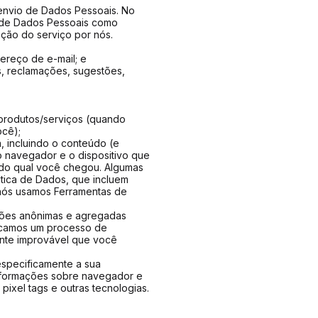
envio de Dados Pessoais. No
o de Dados Pessoais como
ação do serviço por nós.
reço de e-mail; e
s, reclamações, sugestões,
 produtos/serviços (quando
cê);
a, incluindo o conteúdo (e
o navegador e o dispositivo que
r do qual você chegou. Algumas
tica de Dados, que incluem
 nós usamos Ferramentas de
ções anônimas e agregadas
licamos um processo de
nte improvável que você
specificamente a sua
informações sobre navegador e
pixel tags e outras tecnologias.