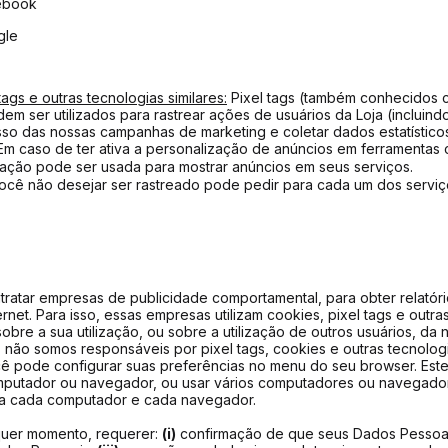
ebook
gle
ags e outras tecnologias similares:
Pixel tags (também conhecidos
dem ser utilizados para rastrear ações de usuários da Loja (incluindo
so das nossas campanhas de marketing e coletar dados estatísticos
 Em caso de ter ativa a personalização de anúncios em ferramenta
rmação pode ser usada para mostrar anúncios em seus serviços.
ocê não desejar ser rastreado pode pedir para cada um dos serviç
atar empresas de publicidade comportamental, para obter relatóri
ernet. Para isso, essas empresas utilizam cookies, pixel tags e outra
obre a sua utilização, ou sobre a utilização de outros usuários, da 
s não somos responsáveis por pixel tags, cookies e outras tecnologia
cê pode configurar suas preferências no menu do seu browser. Est
putador ou navegador, ou usar vários computadores ou navegadore
a cada computador e cada navegador.
quer momento, requerer:
(i)
confirmação de que seus Dados Pessoai