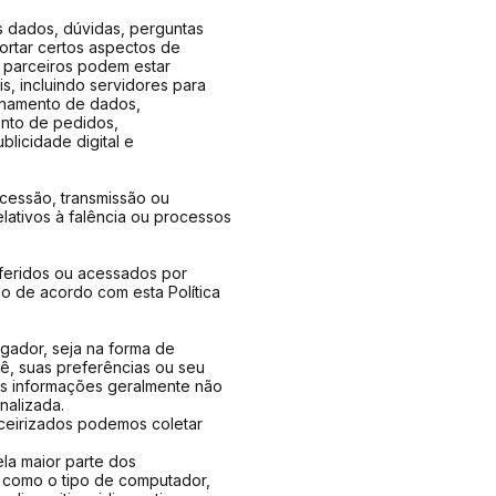
s dados, dúvidas, perguntas
ortar certos aspectos de
 parceiros podem estar
is, incluindo servidores para
namento de dados,
ento de pedidos,
licidade digital e
 cessão, transmissão ou
elativos à falência ou processos
feridos ou acessados por
o de acordo com esta Política
gador, seja na forma de
ê, suas preferências ou seu
As informações geralmente não
nalizada.
rceirizados podemos coletar
la maior parte dos
, como o tipo de computador,