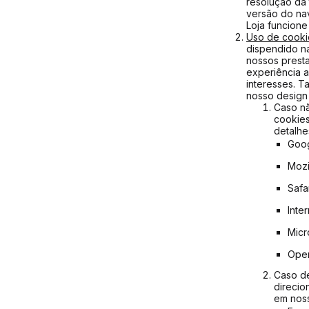
resolução da 
versão do nav
Loja funcion
Uso de cooki
dispendido na
nossos presta
experiência a
interesses. T
nosso design 
Caso nã
cookies
detalhe
Goo
Mozi
Safa
Inte
Micr
Ope
Caso de
direcio
em noss