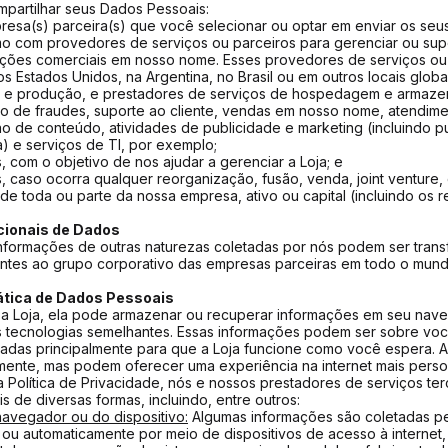
artilhar seus Dados Pessoais:
esa(s) parceira(s) que você selecionar ou optar em enviar os seu
mo com provedores de serviços ou parceiros para gerenciar ou sup
ções comerciais em nosso nome. Esses provedores de serviços ou
os Estados Unidos, na Argentina, no Brasil ou em outros locais globa
e produção, e prestadores de serviços de hospedagem e armaze
o de fraudes, suporte ao cliente, vendas em nosso nome, atendim
o de conteúdo, atividades de publicidade e marketing (incluindo pub
) e serviços de TI, por exemplo;
, com o objetivo de nos ajudar a gerenciar a Loja; e
, caso ocorra qualquer reorganização, fusão, venda, joint venture,
 de toda ou parte da nossa empresa, ativo ou capital (incluindo os r
.
cionais de Dados
nformações de outras naturezas coletadas por nós podem ser trans
ntes ao grupo corporativo das empresas parceiras em todo o mund
ática de Dados Pessoais
 a Loja, ela pode armazenar ou recuperar informações em seu nave
s tecnologias semelhantes. Essas informações podem ser sobre voc
usadas principalmente para que a Loja funcione como você espera. 
amente, mas podem oferecer uma experiência na internet mais perso
 Política de Privacidade, nós e nossos prestadores de serviços te
 de diversas formas, incluindo, entre outros:
avegador ou do dispositivo:
Algumas informações são coletadas pe
ou automaticamente por meio de dispositivos de acesso à internet