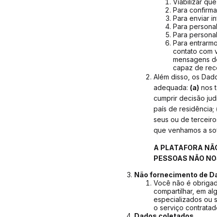
Viabilizar qu
Para confirma
Para enviar i
Para personal
Para personal
Para entrarm
contato com 
mensagens de 
capaz de rece
Além disso, os Dad
adequada:
(a)
nos t
cumprir decisão jud
país de residência;
seus ou de terceiro
que venhamos a so
A PLATAFORA NÃO
PESSOAS NÃO NO
Não fornecimento de D
Você não é obrigad
compartilhar, em a
especializados ou s
o serviço contratad
Dados coletados