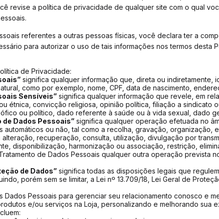
revise a política de privacidade de qualquer site com o qual você 
essoais.
oais referentes a outras pessoas físicas, você declara ter a comp
ssário para autorizar o uso de tais informações nos termos desta Po
olítica de Privacidade:
soais”
significa qualquer informação que, direta ou indiretamente, id
tural, como por exemplo, nome, CPF, data de nascimento, endereço
oais Sensíveis”
significa qualquer informação que revele, em rel
ou étnica, convicção religiosa, opinião política, filiação a sindicato
losófico ou político, dado referente à saúde ou à vida sexual, dado g
 de Dados Pessoais”
significa qualquer operação efetuada no âm
 automáticos ou não, tal como a recolha, gravação, organização, 
alteração, recuperação, consulta, utilização, divulgação por trans
nte, disponibilização, harmonização ou associação, restrição, elim
Tratamento de Dados Pessoais qualquer outra operação prevista no
oteção de Dados”
significa todas as disposições legais que regul
luindo, porém sem se limitar, a Lei nº 13.709/18, Lei Geral de Prote
 Dados Pessoais para gerenciar seu relacionamento conosco e m
 produtos e/ou serviços na Loja, personalizando e melhorando sua 
cluem: