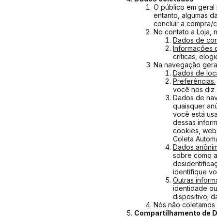
O público em geral
entanto, algumas d
concluir a compra/c
No contato a Loja, 
Dados de con
Informações 
críticas, elogi
Na navegação geral
Dados de loca
Preferências.
você nos diz
Dados de nav
quaisquer anú
você está usa
dessas infor
cookies, web
Coleta Automá
Dados anônim
sobre como a
desidentific
identifique v
Outras infor
identidade ou
dispositivo; 
Nós não coletamos 
Compartilhamento de D