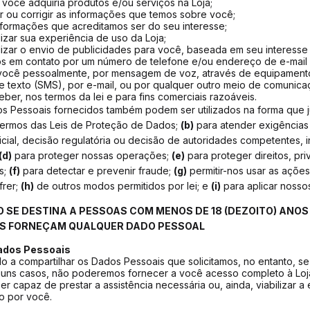
e você adquiria produtos e/ou serviços na Loja;
r ou corrigir as informações que temos sobre você;
nformações que acreditamos ser do seu interesse;
izar sua experiência de uso da Loja;
izar o envio de publicidades para você, baseada em seu interesse
os em contato por um número de telefone e/ou endereço de e-mail
você pessoalmente, por mensagem de voz, através de equipamento
texto (SMS), por e-mail, ou por qualquer outro meio de comunicaç
ber, nos termos da lei e para fins comerciais razoáveis.
os Pessoais fornecidos também podem ser utilizados na forma que 
ermos das Leis de Proteção de Dados;
(b)
para atender exigências 
icial, decisão regulatória ou decisão de autoridades competentes, 
(d)
para proteger nossas operações;
(e)
para proteger direitos, pr
s;
(f)
para detectar e prevenir fraude;
(g)
permitir-nos usar as ações
frer;
(h)
de outros modos permitidos por lei; e
(i)
para aplicar noss
 SE DESTINA A PESSOAS COM MENOS DE 18 (DEZOITO) ANOS 
S FORNEÇAM QUALQUER DADO PESSOAL
ados Pessoais
o a compartilhar os Dados Pessoais que solicitamos, no entanto, s
lguns casos, não poderemos fornecer a você acesso completo à Loj
er capaz de prestar a assistência necessária ou, ainda, viabilizar a
o por você.