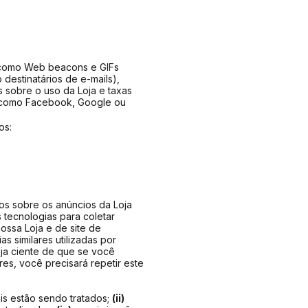
 como Web beacons e GIFs
 destinatários de e-mails),
 sobre o uso da Loja e taxas
s como Facebook, Google ou
os:
os sobre os anúncios da Loja
s tecnologias para coletar
nossa Loja e de site de
s similares utilizadas por
eja ciente de que se você
s, você precisará repetir este
s estão sendo tratados;
(ii)