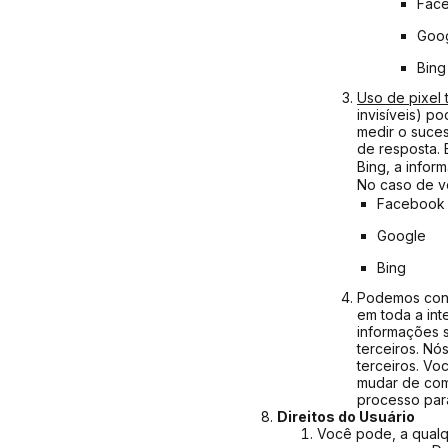
Fac
Goo
Bing
Uso de pixel t
invisíveis) po
medir o suces
de resposta.
Bing, a info
No caso de v
Facebook
Google
Bing
Podemos contr
em toda a int
informações s
terceiros. Nó
terceiros. Vo
mudar de com
processo par
Direitos do Usuário
Você pode, a qual