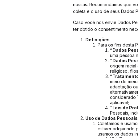
nossas. Recomendamos que você 
coleta e o uso de seus Dados P
Caso você nos envie Dados Pess
ter obtido o consentimento nece
Definições
Para os fins desta P
“Dados Pes
uma pessoa na
“Dados Pess
origem racial 
religioso, fi
“Tratamento
meio de meios
adaptação ou 
alternativame
considerado 
aplicável;
“Leis de Pr
Pessoais, inc
Uso de Dados Pessoais
Coletamos e usamos
estiver adquirindo
usamos os dados in