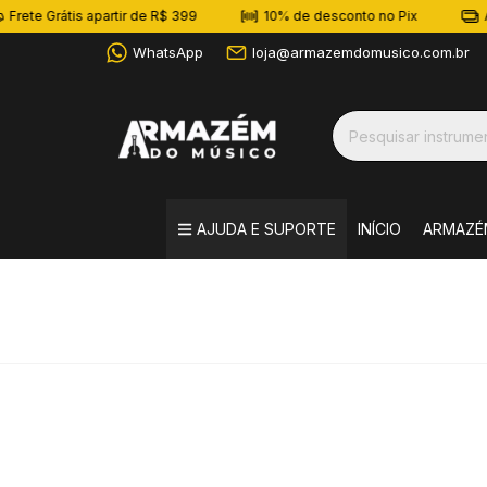
rátis apartir de R$ 399
10% de desconto no Pix
Até 10x 
WhatsApp
loja@armazemdomusico.com.br
AJUDA E SUPORTE
INÍCIO
ARMAZÉ