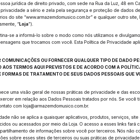
ssoa jurídica de direito privado, com sede na Rua da Luz, 48 em Ca
 privacidade a sério e zela pela segurança e proteção de dados de
rios do site “www.armazemdomusico.com.br” e qualquer outro site, L
esmente, “
Loja
”).
estina-se a informá-lo sobre o modo como nós utilizamos e divulga
 mensagens que trocamos com você. Esta Política de Privacidade ap
AR COMUNICAÇÕES OU FORNECER QUALQUER TIPO DE DADO P
 AOS TERMOS AQUI PREVISTOS E DE ACORDO COM A POLÍTICA
E FORMAS DE TRATAMENTO DE SEUS DADOS PESSOAIS QUE VO
ornece uma visão geral de nossas práticas de privacidade e das es
ercer em relação aos Dados Pessoais tratados por nós. Se você t
contato com
loja@armazemdomusico.com.br
.
idade não se aplica a quaisquer aplicativos, produtos, serviços, site
cidos ou acessados por meio da Loja. O acesso a esses links fará 
mpartilhamento de informações sobre você por terceiros. Nós não 
es sobre esses sites de terceiros ou suas práticas de privacidad