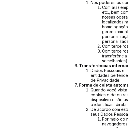
Nós poderemos comp
Com a(s) empr
etc., bem co
nossas opera
localizados n
homologação 
gerenciament
personalizaçã
personalizada
Com terceiros
Com terceiros
transferência
semelhantes)
Transferências interna
Dados Pessoais e i
entidades pertence
de Privacidade.
Forma de coleta autom
Quando você visita
cookies e de outra
dispositivo e são 
o identificam diret
De acordo com esta
seus Dados Pessoais
Por meio do n
navegadores 