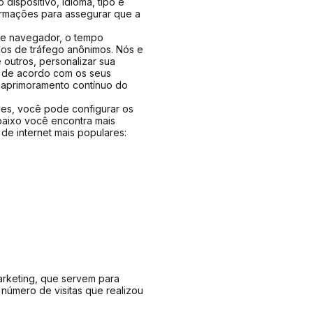
dispositivo, idioma, tipo e
formações para assegurar que a
de navegador, o tempo
ados de tráfego anônimos. Nós e
 outros, personalizar sua
ê, de acordo com os seus
a aprimoramento contínuo do
es, você pode configurar os
baixo você encontra mais
de internet mais populares:
rketing, que servem para
número de visitas que realizou