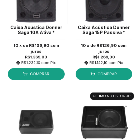
Caixa Acústica Donner
Caixa Acústica Donner
Saga 10A Ativa *
Saga 15P Passiva *
10
x de
R$136,90
sem
10
x de
R$126,90
sem
juros
juros
R$1.369,00
R$1.269,00
R$1.232,10
com
Pix
R$1.142,10
com
Pix
COMPRAR
COMPRAR
ÚLTIMO NO ESTOQUE!