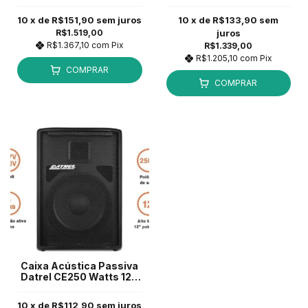
RMS Bluetooth/USB/FM *
Bluetooth/USB/FM *
10
x de
R$151,90
sem juros
10
x de
R$133,90
sem
R$1.519,00
juros
R$1.367,10
com
Pix
R$1.339,00
R$1.205,10
com
Pix
COMPRAR
COMPRAR
Caixa Acústica Passiva
Datrel CE250 Watts 12''
Preto
10
x de
R$112,90
sem juros