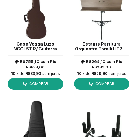
Case Vogga Luxo
Estante Partitura
VCGLST P/ Guitarra
Orquestra Torelli HEP30
Stratocaster Marrom *
Madeira MDF 6mm
R$755,10
com
Pix
R$269,10
com
Pix
R$839,00
R$299,00
10
x de
R$83,90
sem juros
10
x de
R$29,90
sem juros
COMPRAR
COMPRAR