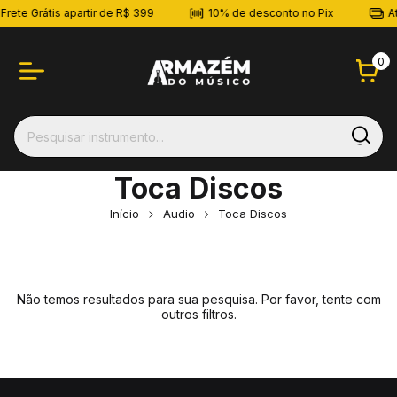
Frete Grátis apartir de R$ 399
10% de desconto no Pix
At
0
Toca Discos
Início
Audio
Toca Discos
Não temos resultados para sua pesquisa. Por favor, tente com
outros filtros.