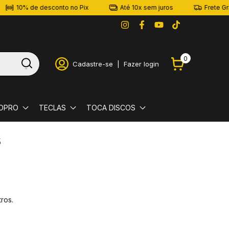
10% de desconto no Pix
Até 10x sem juros
Frete Grá
0
Cadastre-se
|
Fazer login
OPRO
TECLAS
TOCA DISCOS
s
ros.