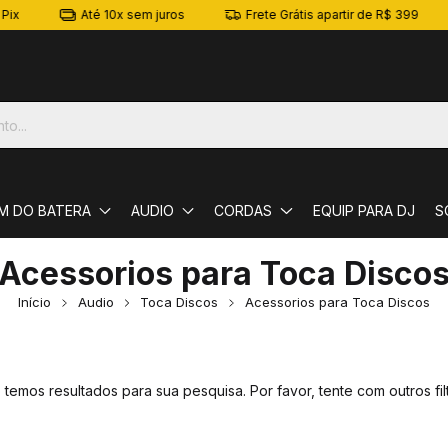
ix
Até 10x sem juros
Frete Grátis apartir de R$ 399
M DO BATERA
AUDIO
CORDAS
EQUIP PARA DJ
S
Acessorios para Toca Disco
Início
Audio
Toca Discos
Acessorios para Toca Discos
 temos resultados para sua pesquisa. Por favor, tente com outros filt