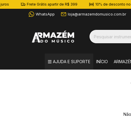
uros
Frete Grátis apartir de R$ 399
10% de desconto no P
WhatsApp
loja@armazemdomusico.com.br
AJUDA E SUPORTE
INÍCIO
ARMAZÉ
Não