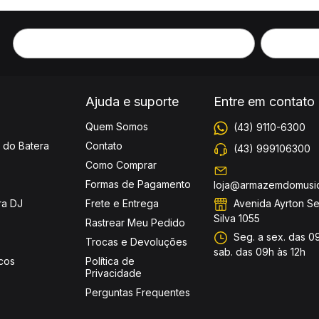
Ajuda e suporte
Entre em contato
Quem Somos
(43) 9110-6300
 do Batera
Contato
(43) 999106300
Como Comprar
Formas de Pagamento
loja@armazemdomusic
Avenida Ayrton S
ra DJ
Frete e Entrega
Silva 1055
Rastrear Meu Pedido
Seg. a sex. das 09
Trocas e Devoluções
sab. das 09h às 12h
cos
Política de
Privacidade
Perguntas Frequentes