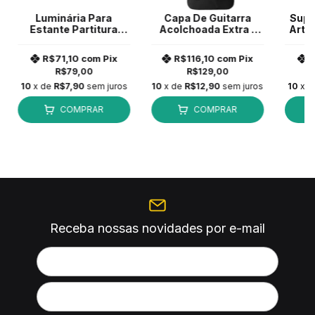
Luminária Para
Capa De Guitarra
Supo
Estante Partitura
Acolchoada Extra -
Arti
Custom Sound CSL 4
Nylon 600
Cust
Preto
R$71,10
com
Pix
R$116,10
com
Pix
R$79,00
R$129,00
10
x de
R$7,90
sem juros
10
x de
R$12,90
sem juros
10
x 
COMPRAR
COMPRAR
Receba nossas novidades por e-mail